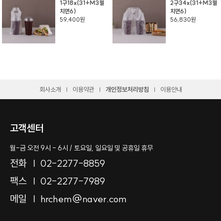
1구18x(31+M3펼
2구34x(31+M3펼
치면6)
치면6)
59,400원
56,830원
회사소개
이용약관
개인정보처리방침
이용안내
고객센터
월-금 오전 9시 - 6시 / 토요일, 일요일 및 공휴일 휴무
전화
02-2277-8859
팩스
02-2277-7989
메일
hrchem@naver.com