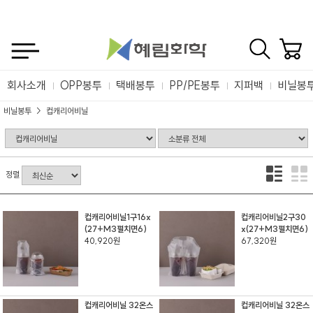
회사소개
OPP봉투
택배봉투
PP/PE봉투
지퍼백
비닐봉
비닐봉투
컵캐리어비닐
정렬
컵캐리어비닐1구16x
컵캐리어비닐2구30
(27+M3펼치면6)
x(27+M3펼치면6)
40,920원
67,320원
컵캐리어비닐 32온스
컵캐리어비닐 32온스