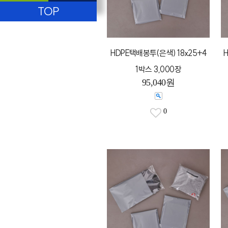
TOP
HDPE택배봉투(은색) 18x25+4
H
1박스 3,000장
95,040원
0