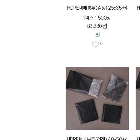
HDPE택배봉투(검정) 25x35+4
H
1박스 1,500장
83,330원
0
HDPE택배봉투(검정) 40x50+4
H