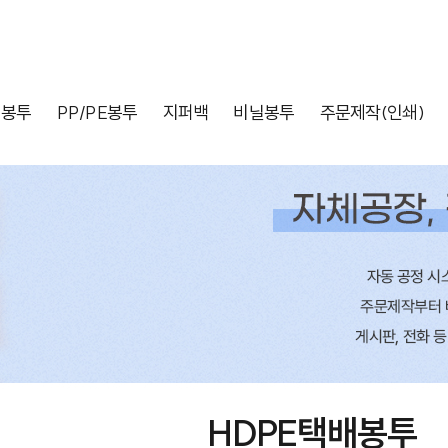
배봉투
PP/PE봉투
지퍼백
비닐봉투
주문제작(인쇄)
HDPE택배봉투