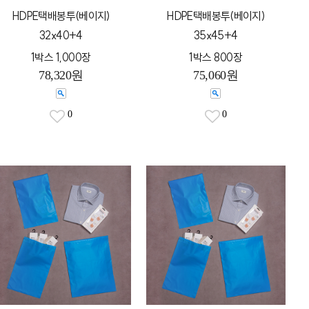
HDPE택배봉투(베이지)
HDPE택배봉투(베이지)
32x40+4
35x45+4
1박스 1,000장
1박스 800장
78,320원
75,060원
0
0