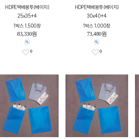
HDPE택배봉투(베이지)
HDPE택배봉투(베이지)
25x35+4
30x40+4
1박스 1,500장
1박스 1,000장
83,330원
73,480원
0
0