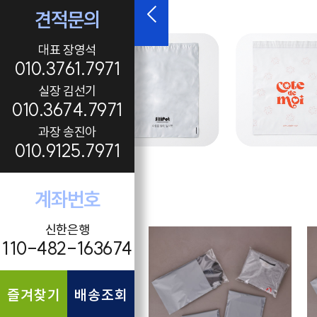
견적문의
대표 장영석
010.3761.7971
실장 김선기
010.3674.7971
과장 송진아
010.9125.7971
계좌번호
신한은행
110-482-163674
즐겨찾기
배송조회