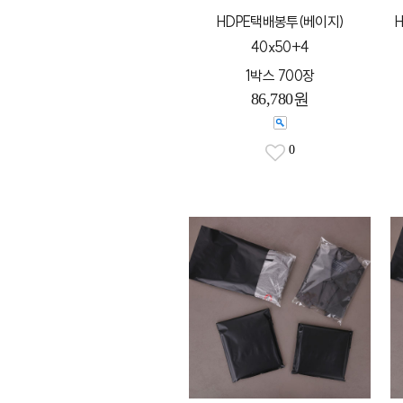
HDPE택배봉투(베이지)
H
40x50+4
1박스 700장
86,780원
0