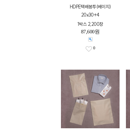
HDPE택배봉투(베이지)
20x30+4
1박스 2,200장
87,600원
0