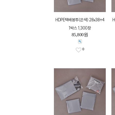
HDPE택배봉투(은색) 28x38+4
H
1박스 1,300장
85,800원
0