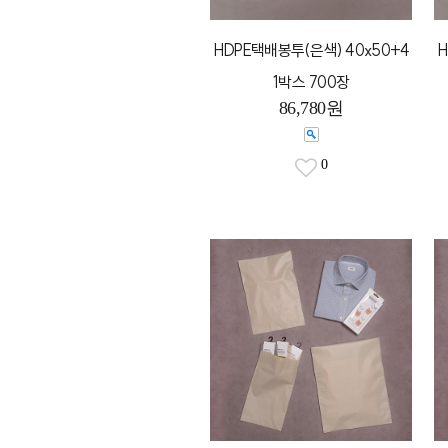
HDPE택배봉투(은색) 40x50+4
H
1박스 700장
86,780원
0