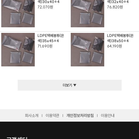
색)30x40+4
색)32x40+4
72,070원
76,820원
LDPE택배봉투(은
LDPE택배봉투(은
색)35x45+4
색)38x50+4
71,690원
64,190원
더보기 ▼
회사소개
이용약관
개인정보처리방침
이용안내