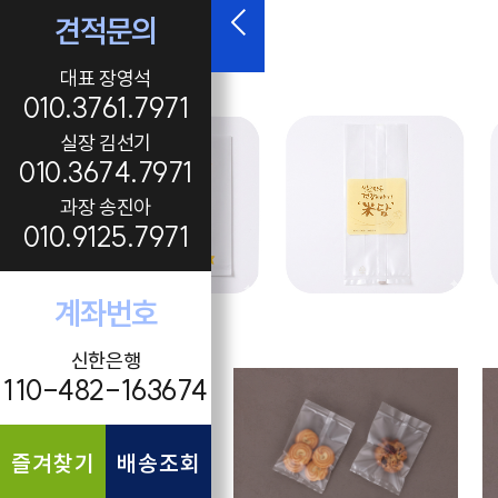
견적문의
대표 장영석
010.3761.7971
실장 김선기
010.3674.7971
과장 송진아
010.9125.7971
계좌번호
신한은행
110-482-163674
즐겨찾기
배송조회