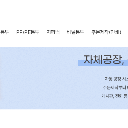
배봉투
PP/PE봉투
지퍼백
비닐봉투
주문제작(인쇄)