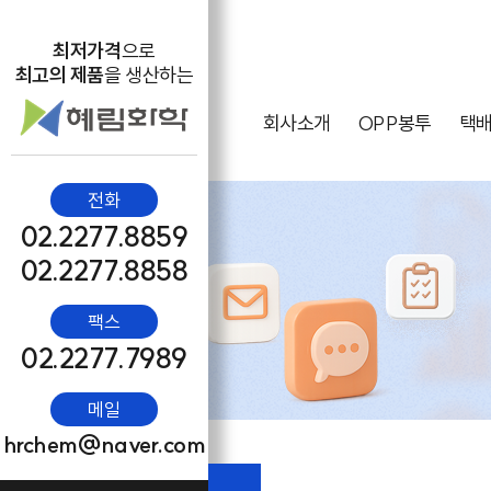
최저가격
으로
최고의 제품
을 생산하는
회사소개
OPP봉투
택
전화
02.2277.8859
02.2277.8858
팩스
02.2277.7989
메일
hrchem@naver.com