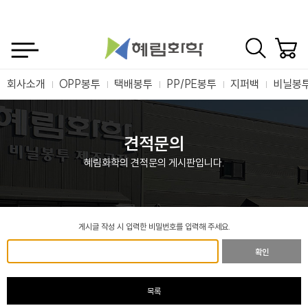
회사소개
OPP봉투
택배봉투
PP/PE봉투
지퍼백
비닐봉
견적문의
혜림화학의 견적문의 게시판입니다.
게시글 작성 시 입력한 비밀번호를 입력해 주세요.
확인
목록