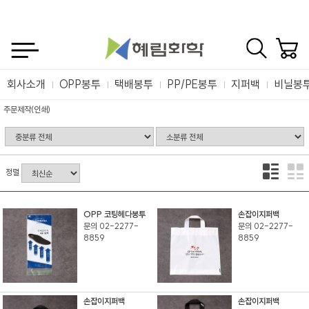
회사소개
OPP봉투
택배봉투
PP/PE봉투
지퍼백
비닐봉
주문제작(인쇄)
정렬
OPP 코팅헤다봉투
손잡이지퍼백
문의 02-2277-
문의 02-2277-
8859
8859
손잡이지퍼백
손잡이지퍼백