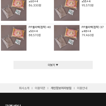
x60+4
x55+4
86,330원
95,570원
PP폴리백(접착) 40
PP폴리백(접착) 37
x50+4
x48+4
88,570원
79,460원
더보기 ▼
회사소개
이용약관
개인정보처리방침
이용안내