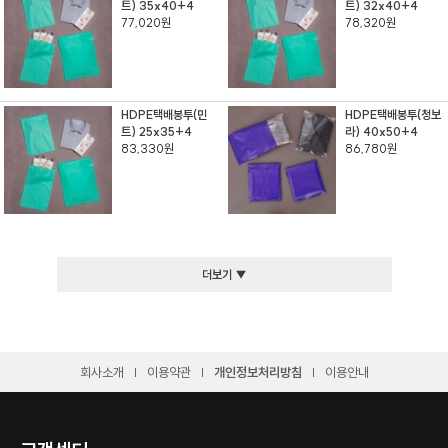
트) 35x40+4
트) 32x40+4
77,020원
78,320원
HDPE택배봉투(민
HDPE택배봉투(청보
트) 25x35+4
라) 40x50+4
83,330원
86,780원
더보기 ▼
회사소개
이용약관
개인정보처리방침
이용안내