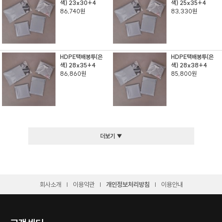
색) 23x30+4
색) 25x35+4
86,740원
83,330원
HDPE택배봉투(은
HDPE택배봉투(은
색) 28x35+4
색) 28x38+4
86,860원
85,800원
더보기 ▼
회사소개
이용약관
개인정보처리방침
이용안내