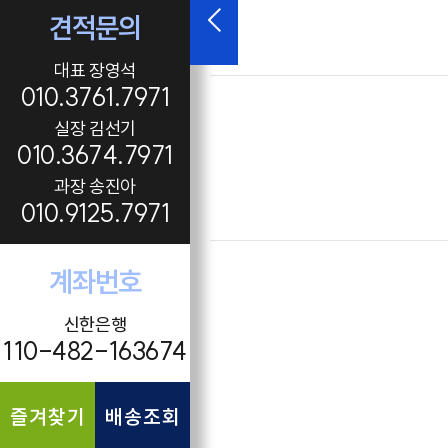
견적문의
대표 장영석
010.3761.7971
실장 김선기
010.3674.7971
과장 송진아
010.9125.7971
계좌번호
신한은행
110-482-163674
즐겨찾기
배송조회