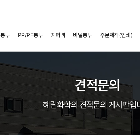
배봉투
PP/PE봉투
지퍼백
비닐봉투
주문제작(인쇄)
견적문의
혜림화학의 견적문의 게시판입니