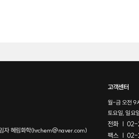
고객센터
월-금 오전 9시
토요일, 일요
전화
02-
 혜림화학(hrchem@naver.com)
팩스
02-