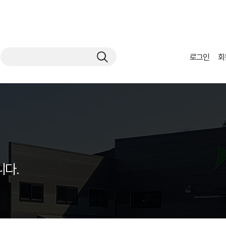
로그인
회
다.