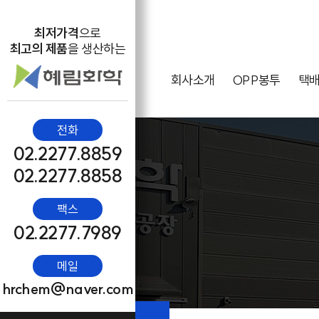
최저가격
으로
최고의 제품
을 생산하는
회사소개
OPP봉투
택
전화
02.2277.8859
02.2277.8858
팩스
02.2277.7989
메일
hrchem@naver.com